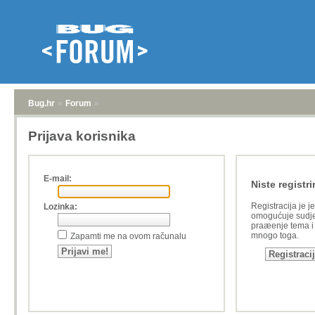
Bug.hr
»
Forum
»
Prijava korisnika
E-mail:
Niste registri
Registracija je j
Lozinka:
omogućuje sudje
praæenje tema i a
mnogo toga.
Zapamti me na ovom računalu