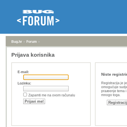
Bug.hr
»
Forum
»
Prijava korisnika
E-mail:
Niste registri
Registracija je j
Lozinka:
omogućuje sudje
praæenje tema i a
mnogo toga.
Zapamti me na ovom računalu