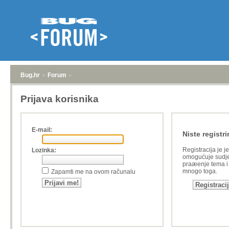
Bug.hr
»
Forum
»
Prijava korisnika
E-mail:
Niste registri
Registracija je j
Lozinka:
omogućuje sudje
praæenje tema i a
mnogo toga.
Zapamti me na ovom računalu